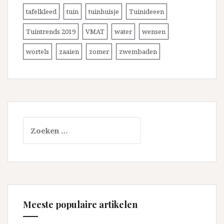
tafelkleed
tuin
tuinhuisje
Tuinideeen
Tuintrends 2019
VMAT
water
wensen
wortels
zaaien
zomer
zwembaden
Zoeken
naar:
Meeste populaire artikelen