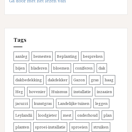
De
Ga door met het lezen van
verzorging
van
de
Leylandii
coniferen
Tags
aanleg
bemesten
Beplanting
bespreken
bijen
bladeren
bloemen
coniferen
dak
dakbedekking
dakdekker
Gazon
gras
haag
Heg
hovenier
Huismus
installatie
inzaaien
jacuzzi
kunstgras
Landelijke tuinen
leggen
Leylandii
loodgieter
mest
onderhoud
plan
planten
sproei-installatie
sproeien
struiken