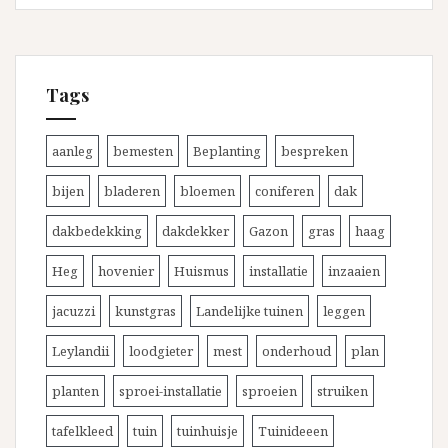
Tags
aanleg
bemesten
Beplanting
bespreken
bijen
bladeren
bloemen
coniferen
dak
dakbedekking
dakdekker
Gazon
gras
haag
Heg
hovenier
Huismus
installatie
inzaaien
jacuzzi
kunstgras
Landelijke tuinen
leggen
Leylandii
loodgieter
mest
onderhoud
plan
planten
sproei-installatie
sproeien
struiken
tafelkleed
tuin
tuinhuisje
Tuinideeen