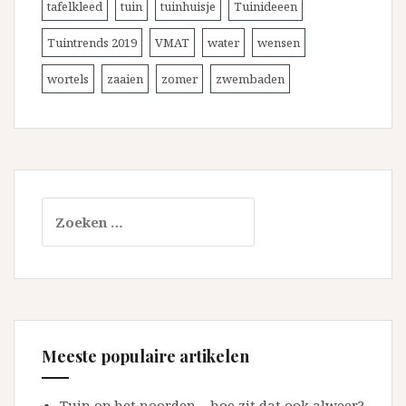
tafelkleed
tuin
tuinhuisje
Tuinideeen
Tuintrends 2019
VMAT
water
wensen
wortels
zaaien
zomer
zwembaden
Zoeken
naar:
Meeste populaire artikelen
Tuin op het noorden – hoe zit dat ook alweer?