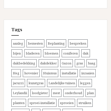
Tags
aanleg
bemesten
Beplanting
bespreken
bijen
bladeren
bloemen
coniferen
dak
dakbedekking
dakdekker
Gazon
gras
haag
Heg
hovenier
Huismus
installatie
inzaaien
jacuzzi
kunstgras
Landelijke tuinen
leggen
Leylandii
loodgieter
mest
onderhoud
plan
planten
sproei-installatie
sproeien
struiken