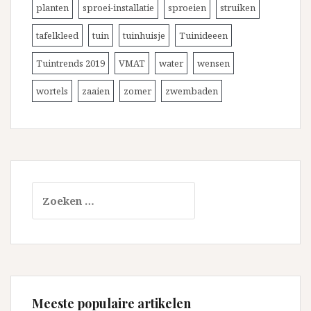
planten
sproei-installatie
sproeien
struiken
tafelkleed
tuin
tuinhuisje
Tuinideeen
Tuintrends 2019
VMAT
water
wensen
wortels
zaaien
zomer
zwembaden
Zoeken
naar:
Meeste populaire artikelen