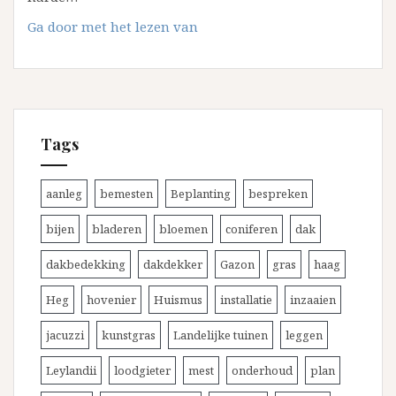
Nieuwe
Ga door met het lezen van
dakbedekking
voor
uw
tuinhuis
Tags
aanleg
bemesten
Beplanting
bespreken
bijen
bladeren
bloemen
coniferen
dak
dakbedekking
dakdekker
Gazon
gras
haag
Heg
hovenier
Huismus
installatie
inzaaien
jacuzzi
kunstgras
Landelijke tuinen
leggen
Leylandii
loodgieter
mest
onderhoud
plan