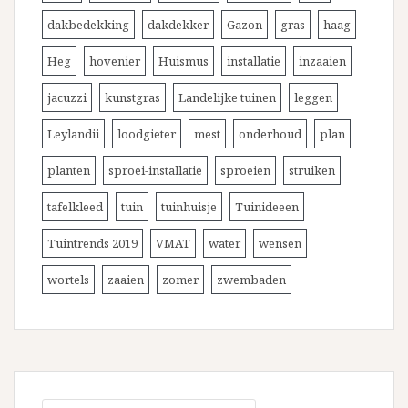
dakbedekking
dakdekker
Gazon
gras
haag
Heg
hovenier
Huismus
installatie
inzaaien
jacuzzi
kunstgras
Landelijke tuinen
leggen
Leylandii
loodgieter
mest
onderhoud
plan
planten
sproei-installatie
sproeien
struiken
tafelkleed
tuin
tuinhuisje
Tuinideeen
Tuintrends 2019
VMAT
water
wensen
wortels
zaaien
zomer
zwembaden