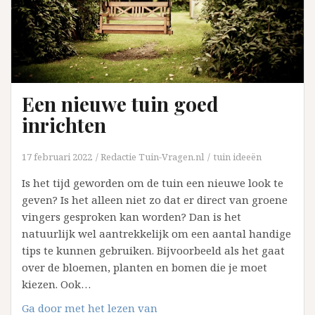
Een nieuwe tuin goed
inrichten
17 februari 2022
Redactie Tuin-Vragen.nl
tuin ideeën
Is het tijd geworden om de tuin een nieuwe look te
geven? Is het alleen niet zo dat er direct van groene
vingers gesproken kan worden? Dan is het
natuurlijk wel aantrekkelijk om een aantal handige
tips te kunnen gebruiken. Bijvoorbeeld als het gaat
over de bloemen, planten en bomen die je moet
kiezen. Ook…
Een
Ga door met het lezen van