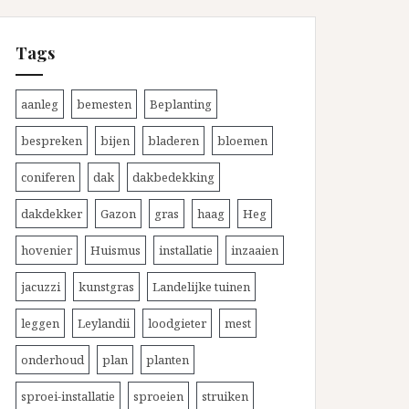
Tags
aanleg
bemesten
Beplanting
bespreken
bijen
bladeren
bloemen
coniferen
dak
dakbedekking
dakdekker
Gazon
gras
haag
Heg
hovenier
Huismus
installatie
inzaaien
jacuzzi
kunstgras
Landelijke tuinen
leggen
Leylandii
loodgieter
mest
onderhoud
plan
planten
sproei-installatie
sproeien
struiken