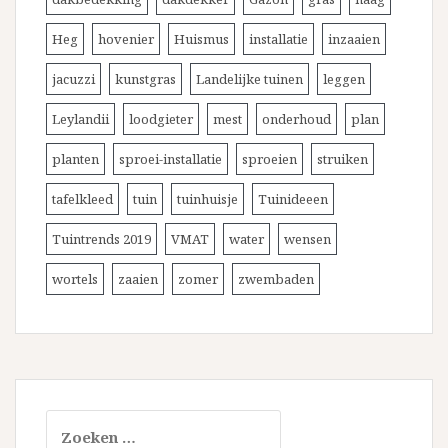
Heg
hovenier
Huismus
installatie
inzaaien
jacuzzi
kunstgras
Landelijke tuinen
leggen
Leylandii
loodgieter
mest
onderhoud
plan
planten
sproei-installatie
sproeien
struiken
tafelkleed
tuin
tuinhuisje
Tuinideeen
Tuintrends 2019
VMAT
water
wensen
wortels
zaaien
zomer
zwembaden
Zoeken
naar: