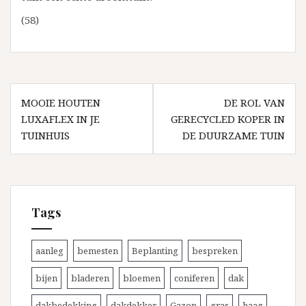
(58)
Bericht
MOOIE HOUTEN
DE ROL VAN
navigatie
LUXAFLEX IN JE
GERECYCLED KOPER IN
TUINHUIS
DE DUURZAME TUIN
Tags
aanleg
bemesten
Beplanting
bespreken
bijen
bladeren
bloemen
coniferen
dak
dakbedekking
dakdekker
Gazon
gras
haag