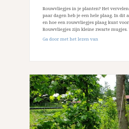
Rouwvliegjes in je planten? Het vervelen
paar dagen heb je een hele plaag. In dit 
en hoe een rouwvliegjes plaag kunt voor
Rouwvliegjes zijn kleine zwarte mugjes
Hoe
Ga door met het lezen van
kom
ik
van
die
rouwvliegjes
af?