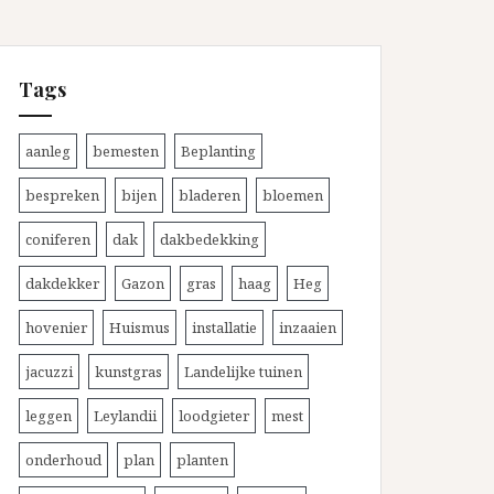
Tags
aanleg
bemesten
Beplanting
bespreken
bijen
bladeren
bloemen
coniferen
dak
dakbedekking
dakdekker
Gazon
gras
haag
Heg
hovenier
Huismus
installatie
inzaaien
jacuzzi
kunstgras
Landelijke tuinen
leggen
Leylandii
loodgieter
mest
onderhoud
plan
planten