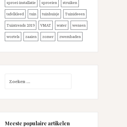
sproei-installatie
sproeien
struiken
tafelkleed
tuin
tuinhuisje
Tuinideeen
Tuintrends 2019
VMAT
water
wensen
wortels
zaaien
zomer
zwembaden
Zoeken
naar:
Meeste populaire artikelen