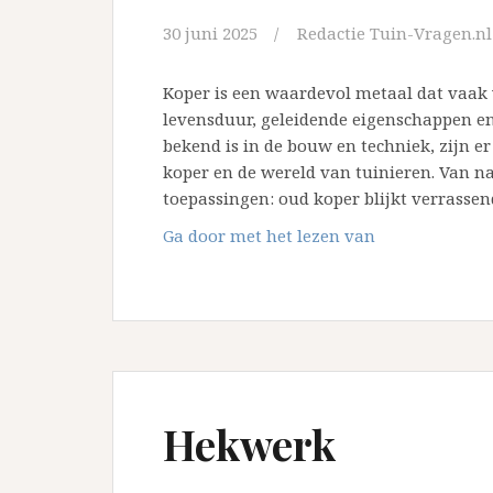
30 juni 2025
Redactie Tuin-Vragen.nl
Koper is een waardevol metaal dat vaak
levensduur, geleidende eigenschappen en
bekend is in de bouw en techniek, zijn e
koper en de wereld van tuinieren. Van na
toepassingen: oud koper blijkt verrassen
De
Ga door met het lezen van
rol
van
gerecycled
koper
in
de
duurzame
Hekwerk
tuin