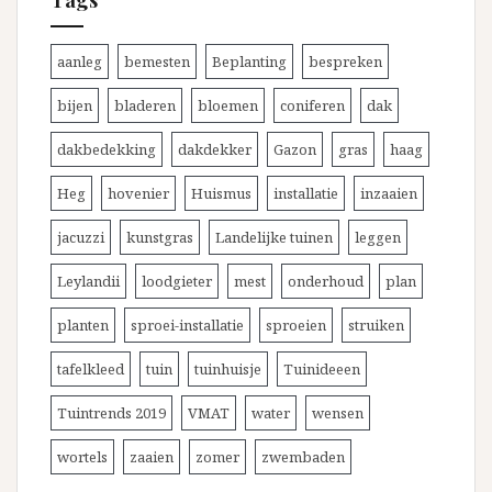
aanleg
bemesten
Beplanting
bespreken
bijen
bladeren
bloemen
coniferen
dak
dakbedekking
dakdekker
Gazon
gras
haag
Heg
hovenier
Huismus
installatie
inzaaien
jacuzzi
kunstgras
Landelijke tuinen
leggen
Leylandii
loodgieter
mest
onderhoud
plan
planten
sproei-installatie
sproeien
struiken
tafelkleed
tuin
tuinhuisje
Tuinideeen
Tuintrends 2019
VMAT
water
wensen
wortels
zaaien
zomer
zwembaden