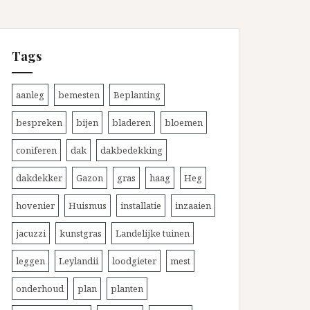
Tags
aanleg
bemesten
Beplanting
bespreken
bijen
bladeren
bloemen
coniferen
dak
dakbedekking
dakdekker
Gazon
gras
haag
Heg
hovenier
Huismus
installatie
inzaaien
jacuzzi
kunstgras
Landelijke tuinen
leggen
Leylandii
loodgieter
mest
onderhoud
plan
planten