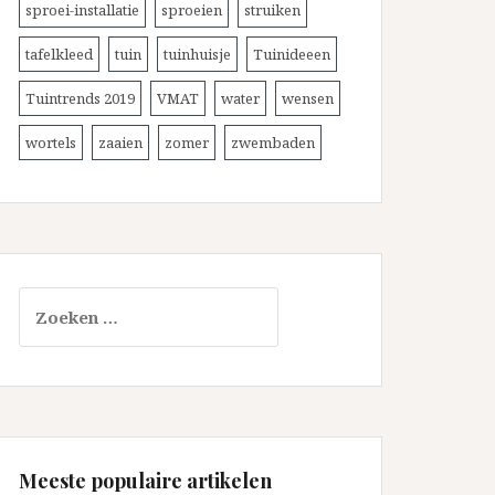
sproei-installatie
sproeien
struiken
tafelkleed
tuin
tuinhuisje
Tuinideeen
Tuintrends 2019
VMAT
water
wensen
wortels
zaaien
zomer
zwembaden
Zoeken
naar:
Meeste populaire artikelen