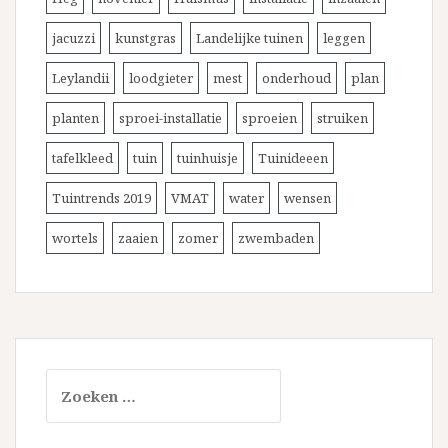
jacuzzi
kunstgras
Landelijke tuinen
leggen
Leylandii
loodgieter
mest
onderhoud
plan
planten
sproei-installatie
sproeien
struiken
tafelkleed
tuin
tuinhuisje
Tuinideeen
Tuintrends 2019
VMAT
water
wensen
wortels
zaaien
zomer
zwembaden
Zoeken
naar: