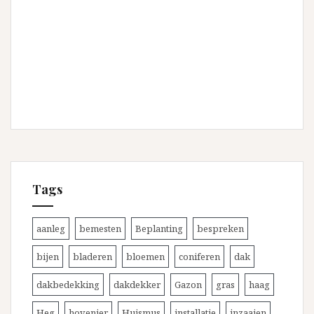
Tags
aanleg
bemesten
Beplanting
bespreken
bijen
bladeren
bloemen
coniferen
dak
dakbedekking
dakdekker
Gazon
gras
haag
Heg
hovenier
Huismus
installatie
inzaaien