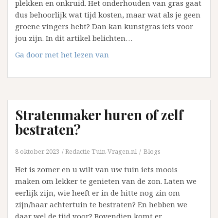
plekken en onkruid. Het onderhouden van gras gaat
dus behoorlijk wat tijd kosten, maar wat als je geen
groene vingers hebt? Dan kan kunstgras iets voor
jou zijn. In dit artikel belichten…
Kunstgras:
Ga door met het lezen van
onmisbaar
in
je
tuin?
Stratenmaker huren of zelf
bestraten?
8 oktober 2023
Redactie Tuin-Vragen.nl
Blogs
Het is zomer en u wilt van uw tuin iets moois
maken om lekker te genieten van de zon. Laten we
eerlijk zijn, wie heeft er in de hitte nog zin om
zijn/haar achtertuin te bestraten? En hebben we
daar wel de tijd voor? Bovendien komt er