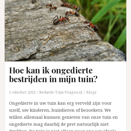
aanleggen?
Hoe kan ik ongedierte
bestrijden in mijn tuin?
1 oktober 2023
Redactie Tuin-Vragen.nl
Blogs
Ongedierte in uw tuin kan erg verveld zijn voor
uzelf, uw kinderen, huisdieren of bezoekers. We
willen allemaal kunnen genieten van onze tuin en
ongedierte mag daarbij de pret natuurlijk niet
drukken. De tuin is niet alleen voor ons een ideale