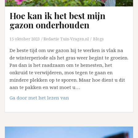
Hoe kan ik het best mijn
gazon onderhouden
15 oktober 2023
Redactie Tuin-Vragen.nl
Blogs
De beste tijd om uw gazon bij te werken is vlak na
de winterperiode als het gras weer begint te groeien.
Pas dan is het raadzaam om te bemesten, het
onkruid te verwijderen, mos tegen te gaan en
mindere plekken op te sporen. Maar hoe dient u dit
aan te pakken en wat moet u…
Hoe
Ga door met het lezen van
kan
ik
het
best
mijn