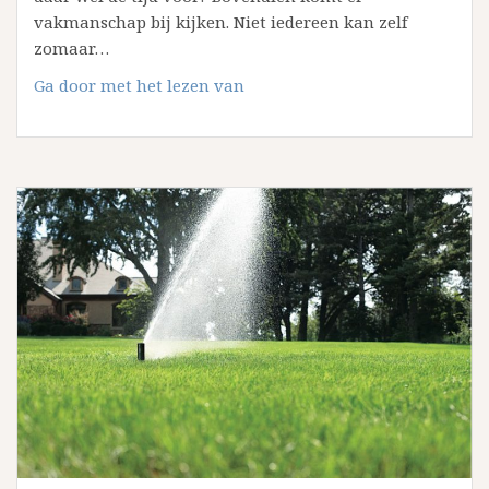
vakmanschap bij kijken. Niet iedereen kan zelf
zomaar…
Stratenmaker
Ga door met het lezen van
huren
of
zelf
bestraten?