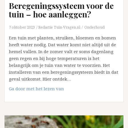
Beregeningssysteem voor de
tuin – hoe aanleggen?
7 oktober 2023
Redactie Tuin-Vragen.nl
Onderhoud
Een tuin met planten, struiken, bloemen en bomen
heeft water nodig. Dat water komt niet altijd uit de
hemel vallen. In de zomer valt er soms dagenlang
geen regen en bij hoge temperaturen is het
belangrijk om je tuin van water te voorzien. Het
installeren van een beregeningssysteem biedt in dat
geval uitkomst. Hier ontdek…
Beregeningssysteem
Ga door met het lezen van
voor
de
tuin
–
hoe