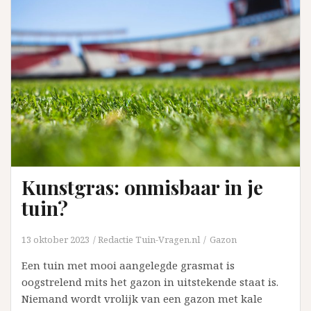
gazon
onderhouden
Kunstgras: onmisbaar in je
tuin?
13 oktober 2023
Redactie Tuin-Vragen.nl
Gazon
Een tuin met mooi aangelegde grasmat is
oogstrelend mits het gazon in uitstekende staat is.
Niemand wordt vrolijk van een gazon met kale