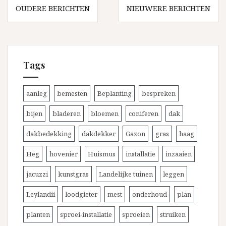
Berichten
container!
OUDERE BERICHTEN
NIEUWERE BERICHTEN
navigatie
Tags
aanleg
bemesten
Beplanting
bespreken
bijen
bladeren
bloemen
coniferen
dak
dakbedekking
dakdekker
Gazon
gras
haag
Heg
hovenier
Huismus
installatie
inzaaien
jacuzzi
kunstgras
Landelijke tuinen
leggen
Leylandii
loodgieter
mest
onderhoud
plan
planten
sproei-installatie
sproeien
struiken