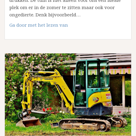
plek om er in de zomer te zitten maar ook voor
ongedierte. Denk bijvoorbeeld…
Hoe
Ga door met het lezen van
kan
ik
ongedierte
bestrijden
in
mijn
tuin?